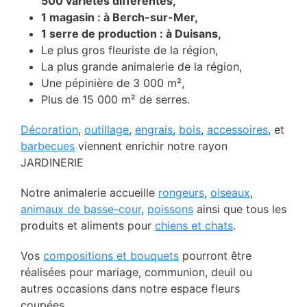
500 variétés différentes,
1 magasin : à Berch-sur-Mer,
1 serre de production : à Duisans,
Le plus gros fleuriste de la région,
La plus grande animalerie de la région,
Une pépinière de 3 000 m²,
Plus de 15 000 m² de serres.
Décoration
,
outillage
,
engrais
,
bois
,
accessoires
, et
barbecues
viennent enrichir notre rayon
JARDINERIE
Notre animalerie accueille
rongeurs
,
oiseaux
,
animaux de basse-cour
,
poissons
ainsi que tous les
produits et aliments pour
chiens et chats
.
Vos
compositions et bouquets
pourront être
réalisées pour mariage, communion, deuil ou
autres occasions dans notre espace fleurs
coupées..